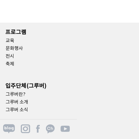
프로그램
교육
문화행사
전시
축제
입주단체(그루버)
그루버란?
그루버 소개
그루버 소식