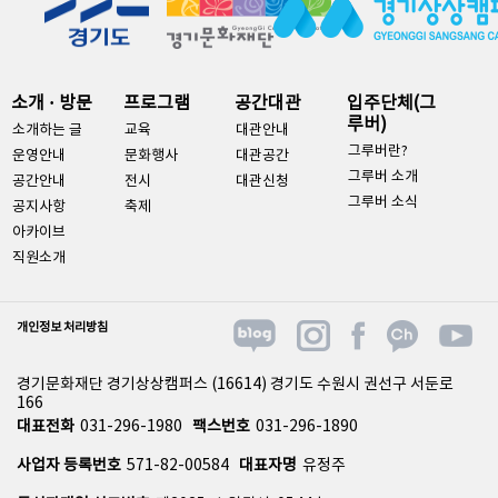
소개 · 방문
프로그램
공간대관
입주단체(그
루버)
소개하는 글
교육
대관안내
그루버란?
운영안내
문화행사
대관공간
그루버 소개
공간안내
전시
대관신청
그루버 소식
공지사항
축제
아카이브
직원소개
개인정보 처리방침
경기문화재단 경기상상캠퍼스 (16614) 경기도 수원시 권선구 서둔로
166
대표전화
031-296-1980
팩스번호
031-296-1890
사업자 등록번호
571-82-00584
대표자명
유정주