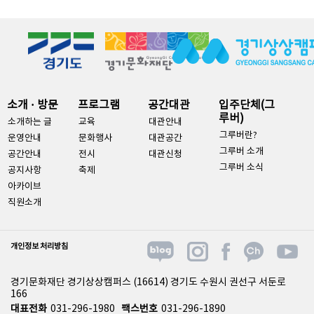
소개 · 방문
프로그램
공간대관
입주단체(그
루버)
소개하는 글
교육
대관안내
그루버란?
운영안내
문화행사
대관공간
그루버 소개
공간안내
전시
대관신청
그루버 소식
공지사항
축제
아카이브
직원소개
개인정보 처리방침
경기문화재단 경기상상캠퍼스 (16614) 경기도 수원시 권선구 서둔로
166
대표전화
031-296-1980
팩스번호
031-296-1890