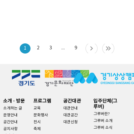
2
3
...
9
1
소개 · 방문
프로그램
공간대관
입주단체(그
루버)
소개하는 글
교육
대관안내
그루버란?
운영안내
문화행사
대관공간
그루버 소개
공간안내
전시
대관신청
그루버 소식
공지사항
축제