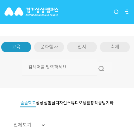
교육
교육
문화행사
전시
축제
숲숲학교
상상실험실
디자인스튜디오
생활창작공방
기타
전체보기