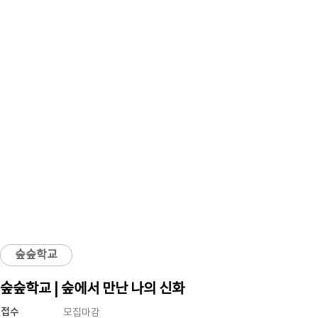
숲숲학교
숲숲학교 | 숲에서 만난 나의 신화
접수
모집마감