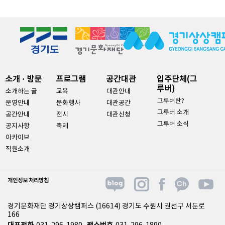
소개 · 방문
프로그램
공간대관
입주단체(그
루버)
소개하는 글
교육
대관안내
그루버란?
운영안내
문화행사
대관공간
그루버 소개
공간안내
전시
대관신청
그루버 소식
공지사항
축제
아카이브
직원소개
개인정보 처리방침
경기문화재단 경기상상캠퍼스 (16614) 경기도 수원시 권선구 서둔로
166