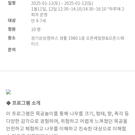
일정
2025-01-11(토) ~ 2025-01-12(일)
1월11일, 12일 12:30~14:10/14:30~16:10 *하루에 2
회차 운영
대상
만 4-7세
정원
10 명
장소
경기상상캠퍼스 생활 1980 1층 오픈체험장&오픈스페
이스
문의
◆ 프로그램 소개
이 프로그램은 목공놀이를 통해 나무를 크기
,
형태
,
향
,
촉각 등
다양한 감각으로 경험하며
,
위험하고 어렵게 느껴졌던 목공을
안전하고 체험하고 나무를 이해하고 친숙한 대상으로 이해할