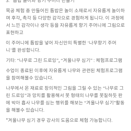
3. “
톱밥 놀이와 향기 주머니 만들기
”
목공 체험 중 만들어진 톱밥은 놀이 소재로서 자유롭게 놀이하
며 후각
,
촉각 등 다양한 감각으로 경험하게 됩니다
.
이 과정에
서 느낀 감각이나 생각 등을 자유롭게 향기 주머니에 그림으로
표현하고
이 주머니에 톱밥을 넣어 자신만의 특별한
‘
나무향기 주머
니
’
를 완성합니다
.
기타
: “
나무로 그린 드로잉
”, “
겨울나무 심기
” :
체험프로그램
수업이 종료된 이후에 자유롭게 나무와 관련된 체험프로그램
을 참여해볼수 있습니다
.
나무에서 온 재료로 창의적인 그림을 그릴 수 있는
“
나무로 그
린 드로잉
”
과 망치를 활용해서 못 형태의 나무를 못질하듯 판
에 박아 흡사 나무를 심는 행위를 해보는
“
겨울나무 심기
”
활동
을 해볼수 있습니다
.
*
겨울나무 심기 경우 강사의 도움으로 체험 가능합니다
.