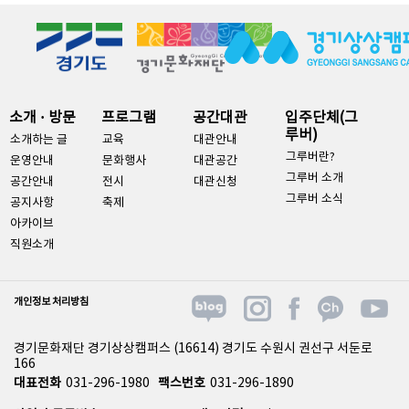
소개 · 방문
프로그램
공간대관
입주단체(그
루버)
소개하는 글
교육
대관안내
그루버란?
운영안내
문화행사
대관공간
그루버 소개
공간안내
전시
대관신청
그루버 소식
공지사항
축제
아카이브
직원소개
개인정보 처리방침
경기문화재단 경기상상캠퍼스 (16614) 경기도 수원시 권선구 서둔로
166
대표전화
031-296-1980
팩스번호
031-296-1890