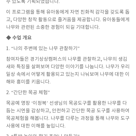
수 있도록 기획되었습니다
.
이 프로그램을 통해 유아동에게 자연 친화적 감각을 갖도록 돕
고
,
다양한 창작 활동으로 즐거움을 제공합니다
.
유아동들에게
나무와 관련된 소중한 경험이 되길 기대합니다
.
◆ 수업 개요
1. “
나의 주변에 있는 나무 관찰하기
”
참여자들은 경기상상캠퍼스의 나무를 관찰하고
,
나무의 생김
새와 특징을 살펴보며 다양한 이야기를 나눕니다
.
나무가 우리
일상 속에서 어떻게 활용되고 있는지 나눠보며 나무에 대한 이
해와 흥미를 키웁니다
.
2. “
간단한 목공 체험
”
목공예 명장
‘
이정복
’
선생님의 목공도구를 활용한 나무를 다
듬는 시연을 감상하고
,
안전하고 간단한 목공 도구를 사용하여
목공체험을 해봅니다
.
나무를 다루는 과정을 통해 나무와 도구
사용에 대한 이해를 높입니다
.