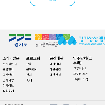
소개 · 방문
프로그램
공간대관
입주단체(그
루버)
소개하는 글
교육
대관안내
그루버란?
운영안내
문화행사
대관공간
그루버 소개
공간안내
전시
대관신청
그루버 소식
공지사항
축제
아카이브
직원소개