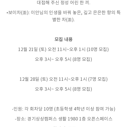
대접해 주신 정성 어린 한 끼
.
•보이차
(
茶
)
:
이안님의 인생을 바꿔 놓은
,
깊고 은은한 향의 특
별한 차
(
茶
)
.
모집 내용
12
월
21
일
(
토
)
오전
11
시
~
오후
1
시
(10
명 모집
)
오후
3
시
~
오후
5
시
(8
명 모집
)
12
월
28
일
(
토
)
오전
11
시
~
오후
1
시
(7
명 모집
)
오후
3
시
~
오후
5
시
(8
명 모집
)
-
인원
:
각 회차당
10
명
(
초등학생
4
학년 이상 참여 가능
)
-장소
:
경기상상캠퍼스 생활
1980 1
층 오픈스페이스