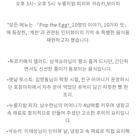
오후
3
시
~
오후
5
시
:
누룽지밥 피자와 샥슈카
,
보이차
*
모든 메뉴는 『
Pop the Egg!_10
명의 이야기
, 10
가지 맛』
에 등장한
, ‘
계란
’
과 관련된 인터뷰이의 기억 속 특별한 음식을
재현하고자 했습니다
.
•튀르키예식 샐러드
:
심섹슈라님이 평소 즐겨 드시던
,
간단하
면서도 신선한 풍미가 돋보이는 음식입니다
.
•옛날 토스트
:
김영필님이 학창 시절
,
친구 어머니가 운영하시
던 포장마차에서 자주 얻어 먹었던 추억이 담긴 따뜻한 빵 한
조각
.
•누룽지밥 피자
:
남수현님의 어머니가
4
남매를 키우며 냉장고
속 재료로 창의적으로 만들어 주셨던 고소한 추억의 요리입니
다
.
•샥슈카
:
이태성님이 인터뷰 날
,
냉장고 속 재료로 직접 요리해