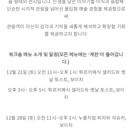
숍 형태의 전시입니다
.
인생을 담은 이야기를 미식과 융합해
단순한 시각적 관람을 넘어선 몰입형 예술 경험을 제공함으로
써
관람객이 자신의 감각과 기억을 새롭게 해석하고 확장할 기회
를 제공하고자 합니다
.
워크숍 메뉴 소개 및 일정
(
모든 메뉴에는
‘
계란
’
이 들어갑니
다
.)
12
월
21
일
(
토
)
오전
11
시
~
오후
1
시
:
튀르키예식 샐러드와 옛
날 토스트
,
보이차
오후
3
시
~
오후
5
시
:
튀르키예식 샐러드와 옛날 토스트
,
보이
차
12
월
28
일
(
토
)
오전
11
시
~
오후
1
시
:
누룽지밥 피자와 샥슈카
,
보이차