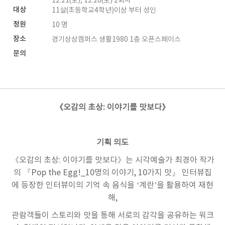
12.21(토), 12.28(토) 2회차
대상
11살(초등학교4학년)이상 부터 성인
정원
10 명
장소
경기상상캠퍼스 생활1980 1층 오픈스페이스
문의
《오감의 초상
:
이야기를 맛보다》
기획 의도
《오감의 초상
:
이야기를 맛보다》는 시각예술가 최경아 작가
의 『
Pop the Egg!_10
명의 이야기
, 10
가지 맛』 인터뷰집
에 등장한 인터뷰이의 기억 속 음식을
‘
계란
’
을 활용하여 재현
해
,
관람객들이 스토리와 맛을 통해 서로의 감각을 공유하는 워크