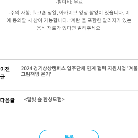
-참여비
:
무료
-주의 사항
:
워크숍 당일
,
아카이브 영상 촬영이 있습니다
.
이
에 동의할 시 참여 가능합니다
. ‘
계란
’
을 포함한 알러지가 있는
음식 재료가 있다면 알려주세요
.
2024 경기상상캠퍼스 입주단체 연계 협력 지원사업 '겨울
이전
그림책방 온기'
글
<달빛 숲 환상모험>
다음글
목록