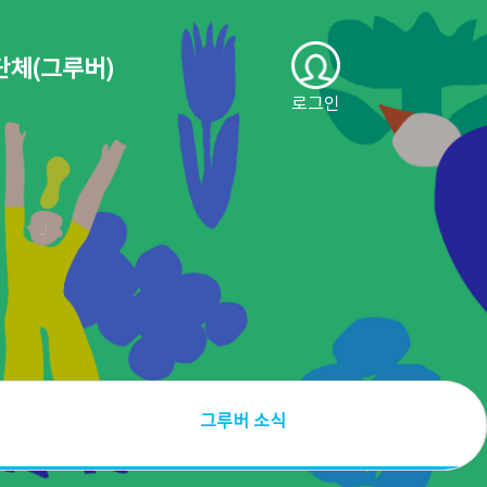
단체(그루버)
로그인
그루버 소식