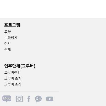
프로그램
교육
문화행사
전시
축제
입주단체(그루버)
그루버란?
그루버 소개
그루버 소식