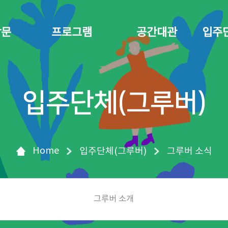
방문
프로그램
공간대관
입주
입주단체(그루버)
Home
입주단체(그루버)
그루버 소식
그루버 소개