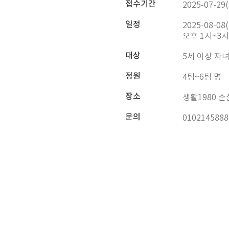
접수기간
2025-07-29(
일정
2025-08-08(
오후 1시~3시
대상
5세 이상 자
정원
4팀~6팀 명
장소
생활1980 
문의
01021458