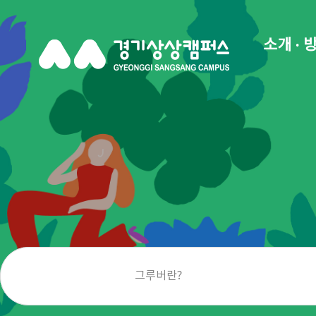
소개 · 
그루버란?