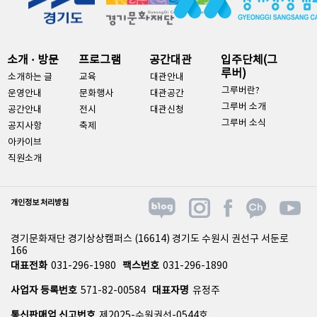
소개 · 방문
프로그램
공간대관
입주단체(그
루버)
소개하는 글
교육
대관안내
그루버란?
운영안내
문화행사
대관공간
그루버 소개
공간안내
전시
대관신청
그루버 소식
공지사항
축제
아카이브
직원소개
개인정보 처리방침
경기문화재단 경기상상캠퍼스 (16614) 경기도 수원시 권선구 서둔로
166
대표전화
031-296-1980
팩스번호
031-296-1890
사업자 등록번호
571-82-00584
대표자명
유정주
통신판매업 신고번호
제2025-수원권선-0544호