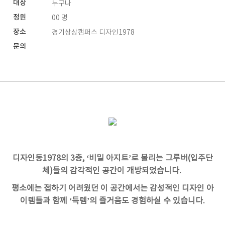
대상
누구나
정원
00 명
장소
경기상상캠퍼스 디자인1978
문의
디자인동
1978
의
3
층
, ‘
비밀 아지트
’
로 불리는 그루버
(
입주단
체
)
들의 감각적인 공간이 개방되었습니다
.
평소에는 접하기 어려웠던 이 공간에서는 감성적인 디자인 아
이템들과 함께
‘
득템
’
의 즐거움도 경험하실 수 있습니다
.