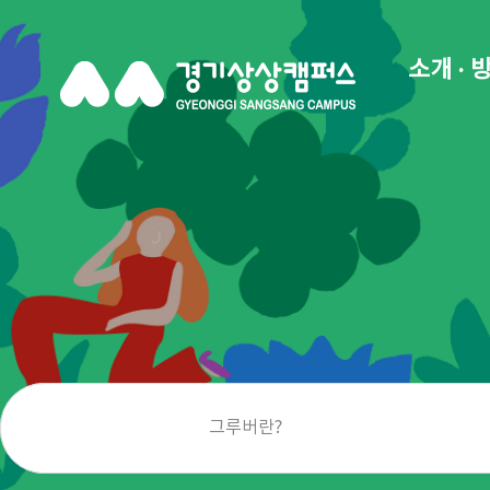
소개 · 
그루버란?