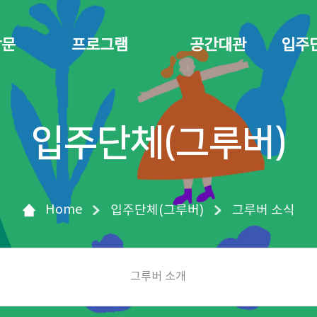
방문
프로그램
공간대관
입주
입주단체(그루버)
Home
입주단체(그루버)
그루버 소식
그루버 소개