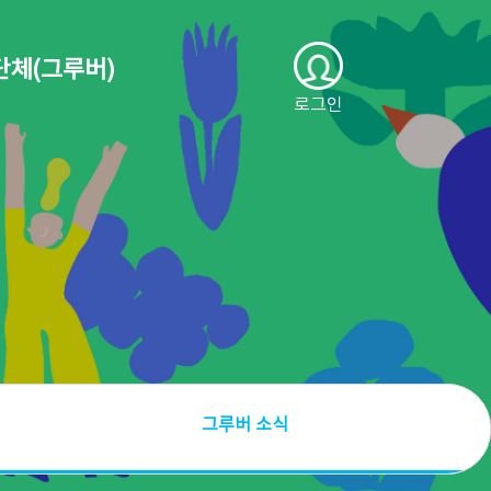
단체(그루버)
로그인
그루버 소식