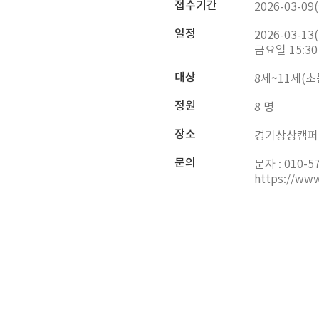
접수기간
2026-03-09(
일정
2026-03-13(
금요일 15:30
대상
8세~11세(초
정원
8 명
장소
경기상상캠퍼스
문의
문자 : 010-5
https://www