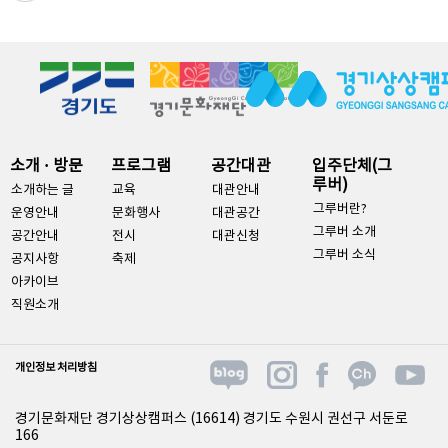
소개 · 방문
프로그램
공간대관
입주단체(그
루버)
소개하는 글
교육
대관안내
그루버란?
운영안내
문화행사
대관공간
그루버 소개
공간안내
전시
대관신청
그루버 소식
공지사항
축제
아카이브
직원소개
개인정보 처리방침
경기문화재단 경기상상캠퍼스 (16614) 경기도 수원시 권선구 서둔로
166