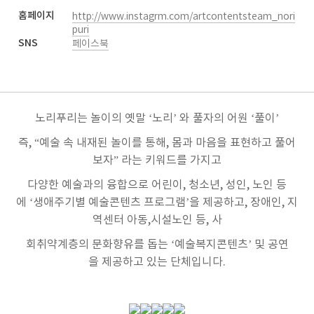
홈페이지
http://www.instagrm.com/artcontentsteam_nori
puri
SNS
페이스북
노리푸리는 놀이의 옛말
‘
노리
’
와 풀자의 어원
‘
풀이
’
즉
, “
예술 속 내재된 놀이를 통해
,
몸과 마음을 표현하고 풀어
보자
”
라는 키워드를 가지고
다양한 예술과의 융합으로 어린이
,
청소년
,
성인
,
노인 등
에
‘
생애주기별 예술콘텐츠 프로그램
’
을 제공하고
,
장애인
,
지
역센터 아동
,
시설노인 등
,
사
회취약계층의 문화향유를 돕는
‘
예술복지콘텐츠
’
및 공연
을 제공하고 있는 단체입니다
.