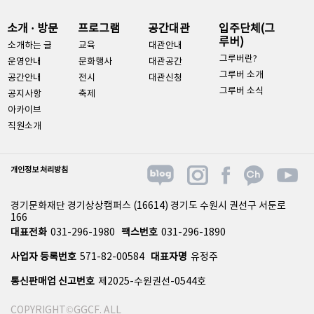
소개 · 방문
프로그램
공간대관
입주단체(그
루버)
소개하는 글
교육
대관안내
그루버란?
운영안내
문화행사
대관공간
그루버 소개
공간안내
전시
대관신청
그루버 소식
공지사항
축제
아카이브
직원소개
개인정보 처리방침
경기문화재단 경기상상캠퍼스 (16614) 경기도 수원시 권선구 서둔로
166
대표전화
031-296-1980
팩스번호
031-296-1890
사업자 등록번호
571-82-00584
대표자명
유정주
통신판매업 신고번호
제2025-수원권선-0544호
COPYRIGHT©GGCF. ALL