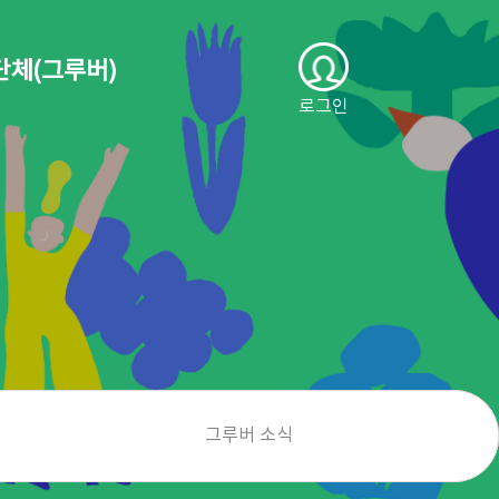
단체(그루버)
로그인
그루버 소식