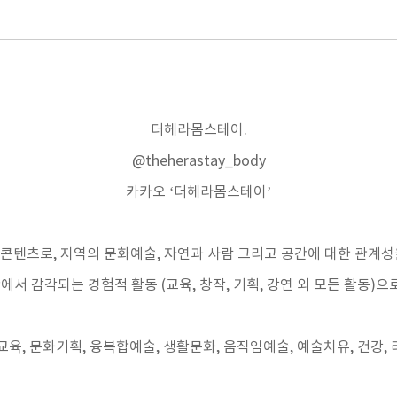
더헤라몸스테이
.
@theherastay_body
카카오
‘
더헤라몸스테이
’
 콘텐츠로
,
지역의 문화예술
,
자연과 사람 그리고 공간에 대한 관계성
간에서 감각되는 경험적 활동
(
교육
,
창작
,
기획
,
강연 외 모든 활동
)
으
교육
,
문화기획
,
융복합예술
,
생활문화
,
움직임예술
,
예술치유
,
건강
,