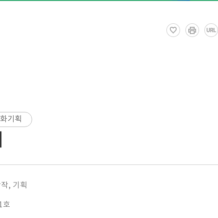
화기획
이
창작, 기획
01호