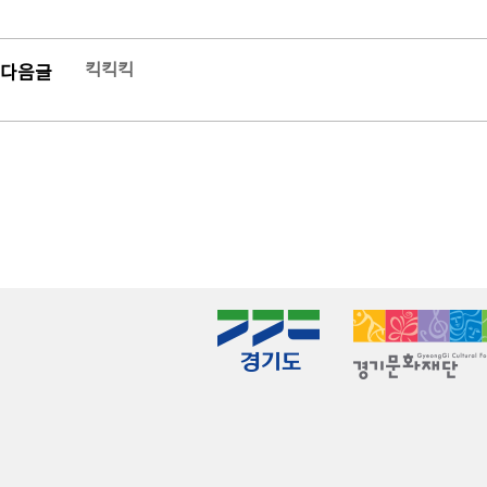
킥킥킥
다음글