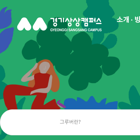
소개 · 
그루버란?