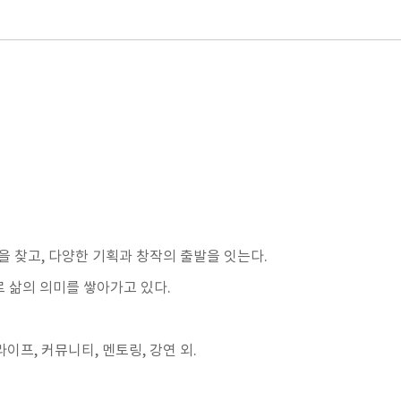
을 찾고
,
다양한 기획과 창작의 출발을 잇는다
.
로 삶의 의미를 쌓아가고 있다
.
라이프
,
커뮤니티
,
멘토링
,
강연 외
.