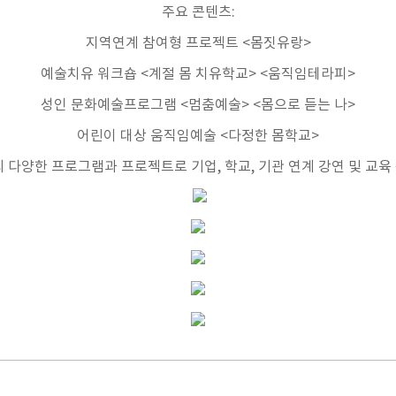
주요 콘텐츠
:
지역연계 참여형 프로젝트
<
몸짓유랑
>
예술치유 워크숍
<
계절 몸 치유학교
> <
움직임테라피
>
성인 문화예술프로그램
<
멈춤예술
> <
몸으로 듣는 나
>
어린이 대상 움직임예술
<
다정한 몸학교
>
외 다양한 프로그램과 프로젝트로 기업
,
학교
,
기관 연계 강연 및 교육