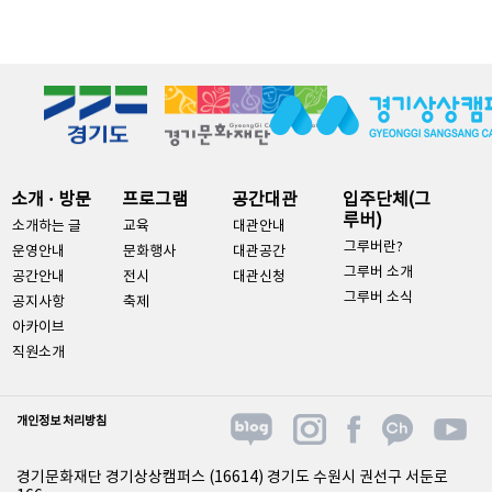
소개 · 방문
프로그램
공간대관
입주단체(그
루버)
소개하는 글
교육
대관안내
그루버란?
운영안내
문화행사
대관공간
그루버 소개
공간안내
전시
대관신청
그루버 소식
공지사항
축제
아카이브
직원소개
개인정보 처리방침
경기문화재단 경기상상캠퍼스 (16614) 경기도 수원시 권선구 서둔로