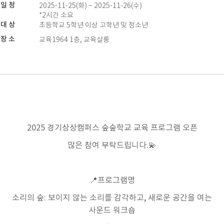
일 정
2025-11-25(화) ~ 2025-11-26(수)
*2시간 소요
대 상
초등학교 5학년 이상 고학년 및 청소년
장 소
교육1964 1층, 교육살롱
2025
경기상상캠퍼스 숲숲학교 교육 프로그램 오픈
많은 참여 부탁드립니다
.💫
📍
프로그램명
소리의 숲: 보이지 않는 소리를 감각하고, 새로운 공간을 여는
사운드 워크숍