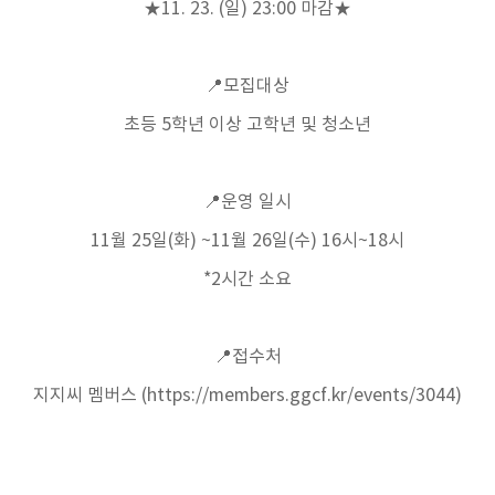
★
11. 23. (일
) 23:00
마감★
📍
모집대상
초등 5학년 이상 고학년 및 청소년
📍
운영 일시
11
월 25일
(화
) ~11월 26일(수) 16
시
~18
시
*2시간
소요
📍
접수처
지지씨 멤버스
(https://members.ggcf.kr/events/3044)