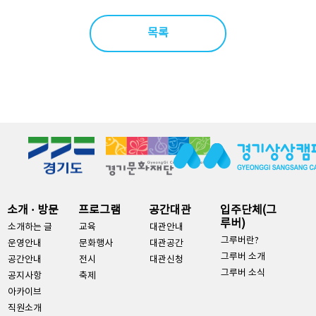
목록
소개 · 방문
프로그램
공간대관
입주단체(그
루버)
소개하는 글
교육
대관안내
그루버란?
운영안내
문화행사
대관공간
그루버 소개
공간안내
전시
대관신청
그루버 소식
공지사항
축제
아카이브
직원소개