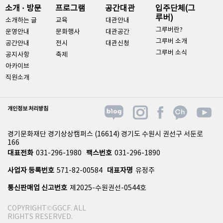
소개 · 방문
프로그램
공간대관
입주단체(그
루버)
소개하는 글
교육
대관안내
그루버란?
운영안내
문화행사
대관공간
그루버 소개
공간안내
전시
대관신청
그루버 소식
공지사항
축제
아카이브
직원소개
개인정보 처리방침
경기문화재단 경기상상캠퍼스 (16614) 경기도 수원시 권선구 서둔로
166
대표전화
031-296-1980
팩스번호
031-296-1890
사업자 등록번호
571-82-00584
대표자명
유정주
통신판매업 신고번호
제2025-수원권선-0544호
COPYRIGHT©GGCF. ALL
RIGHTS RESERVED.