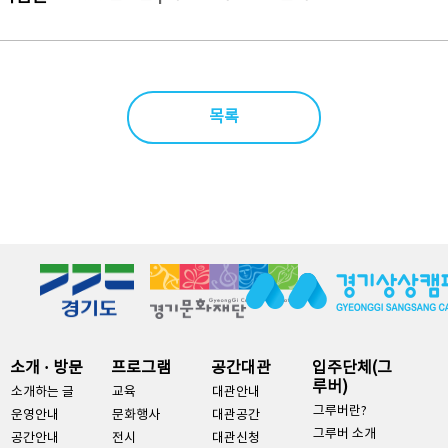
목록
소개 · 방문
프로그램
공간대관
입주단체(그
루버)
소개하는 글
교육
대관안내
그루버란?
운영안내
문화행사
대관공간
그루버 소개
공간안내
전시
대관신청