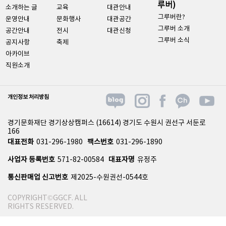
루버)
소개하는 글
교육
대관안내
그루버란?
운영안내
문화행사
대관공간
그루버 소개
공간안내
전시
대관신청
그루버 소식
공지사항
축제
아카이브
직원소개
개인정보 처리방침
경기문화재단 경기상상캠퍼스 (16614) 경기도 수원시 권선구 서둔로
166
대표전화
031-296-1980
팩스번호
031-296-1890
사업자 등록번호
571-82-00584
대표자명
유정주
통신판매업 신고번호
제2025-수원권선-0544호
COPYRIGHT©GGCF. ALL
RIGHTS RESERVED.