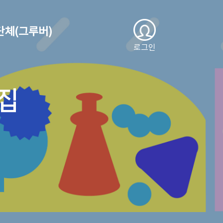
단체(그루버)
로그인
집