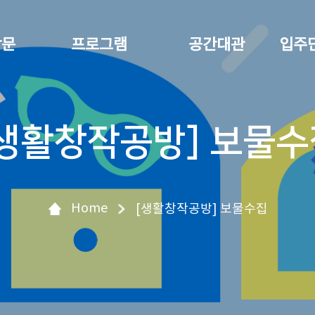
방문
프로그램
공간대관
입주
[생활창작공방] 보물수
Home
[생활창작공방] 보물수집