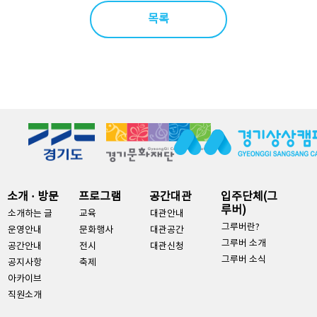
목록
소개 · 방문
프로그램
공간대관
입주단체(그
루버)
소개하는 글
교육
대관안내
그루버란?
운영안내
문화행사
대관공간
그루버 소개
공간안내
전시
대관신청
그루버 소식
공지사항
축제
아카이브
직원소개