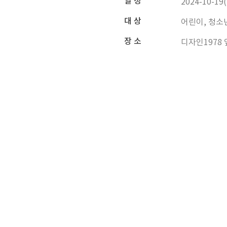
일 정
2024-10-19(
대 상
어린이, 청소
장 소
디자인1978 