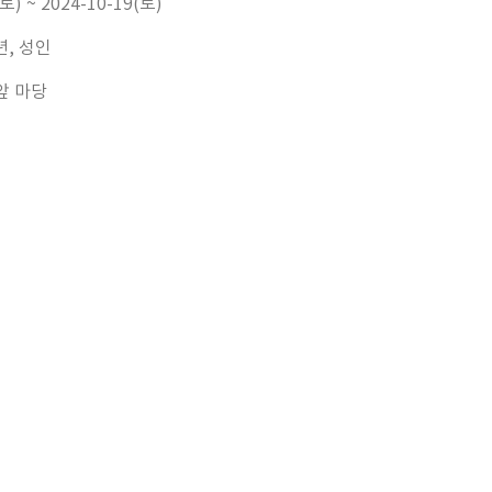
토) ~ 2024-10-19(토)
년, 성인
앞 마당