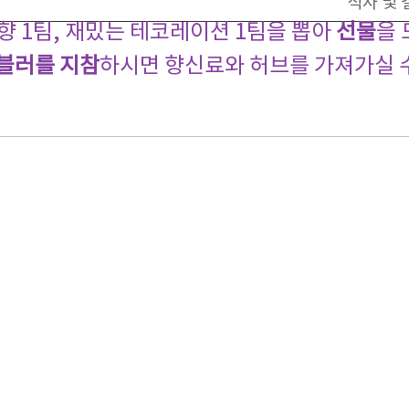
식사 및 
향 1팀, 재밌는 테코레이션 1팀을 뽑아
선물
을 
블러를 지참
하시면 향신료와 허브를 가져가실 