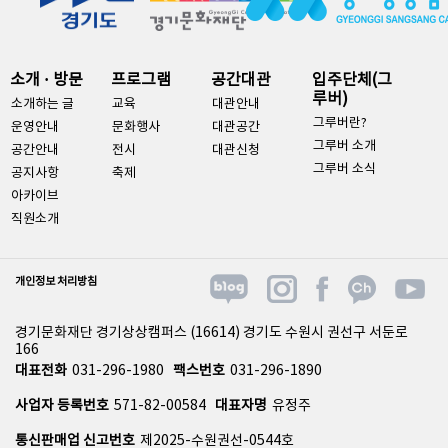
소개 · 방문
프로그램
공간대관
입주단체(그
루버)
소개하는 글
교육
대관안내
그루버란?
운영안내
문화행사
대관공간
그루버 소개
공간안내
전시
대관신청
그루버 소식
공지사항
축제
아카이브
직원소개
개인정보 처리방침
경기문화재단 경기상상캠퍼스 (16614) 경기도 수원시 권선구 서둔로
166
대표전화
031-296-1980
팩스번호
031-296-1890
사업자 등록번호
571-82-00584
대표자명
유정주
통신판매업 신고번호
제2025-수원권선-0544호