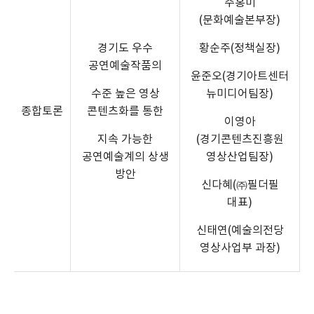
주홍미
(문화예술본부장)
경기도 우수
황순주(정책실장)
공연예술작품의
윤준오(경기아트센터
수준 높은 영상
뉴미디어팀장)
종합토론
콘텐츠화를 통한
이영아
지속 가능한
(경기콘텐츠진흥원
공연예술계의 상생
영상산업팀장)
방안
신다혜(㈜필더필
대표)
신태연(예술의전당
영상사업부 과장)