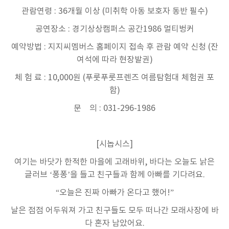
관람연령 : 36개월 이상 (미취학 아동 보호자 동반 필수)
공연장소 : 경기상상캠퍼스 공간1986 멀티벙커
예약방법 : 지지씨멤버스 홈페이지 접속 후 관람 예약 신청 (잔
여석에 따라 현장발권)
체 험 료 : 10,000원 (푸룻푸룻프렌즈 여름탐험대 체험권 포
함)
문 의 : 031-296-1986
[시놉시스]
여기는 바닷가 한적한 마을에 고래바위, 바다는 오늘도 낡은
글러브 ‘퐁퐁’을 들고 친구들과 함께 아빠를 기다려요.
“오늘은 진짜 아빠가 온다고 했어!”
날은 점점 어두워져 가고 친구들도 모두 떠나간 모래사장에 바
다 혼자 남았어요.