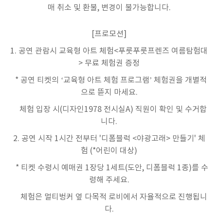
매 취소 및 환불, 변경이 불가능합니다.
[프로모션]
1. 공연 관람시 교육형 아트 체험<푸룻푸룻프렌즈 여름탐험대
> 무료 체험권 증정
* 공연 티켓의 ‘교육형 아트 체험 프로그램’ 체험권을 개별적
으로 뜯지 마세요.
체험 입장 시(디자인1978 전시실A) 직원이 확인 및 수거합
니다.
2. 공연 시작 1시간 전부터 '디폼블럭 <야광고래> 만들기' 체
험 (*어린이 대상)
* 티켓 수령시 예매권 1장당 1세트(도안, 디폼블럭 1종)를 수
령해 주세요.
체험은 멀티벙커 옆 다목적 로비에서 자율적으로 진행됩니
다.