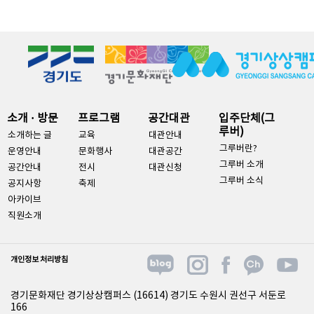
소개 · 방문
프로그램
공간대관
입주단체(그
루버)
소개하는 글
교육
대관안내
그루버란?
운영안내
문화행사
대관공간
그루버 소개
공간안내
전시
대관신청
그루버 소식
공지사항
축제
아카이브
직원소개
개인정보 처리방침
경기문화재단 경기상상캠퍼스 (16614) 경기도 수원시 권선구 서둔로
166