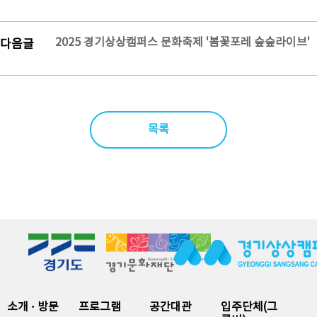
2025 경기상상캠퍼스 문화축제 '봄꽃포레 숲숲라이브'
다음글
목록
소개 · 방문
프로그램
공간대관
입주단체(그