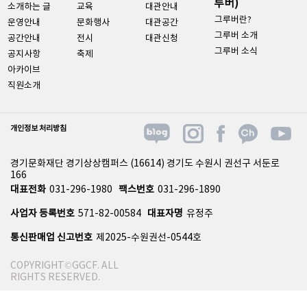
루버)
소개하는 글
교육
대관안내
그루버란?
운영안내
문화행사
대관공간
그루버 소개
공간안내
전시
대관신청
그루버 소식
공지사항
축제
아카이브
직원소개
개인정보 처리방침
경기문화재단 경기상상캠퍼스 (16614) 경기도 수원시 권선구 서둔로
166
대표전화
031-296-1980
팩스번호
031-296-1890
사업자 등록번호
571-82-00584
대표자명
유정주
통신판매업 신고번호
제2025-수원권선-0544호
COPYRIGHT©GGCF. ALL
RIGHTS RESERVED.