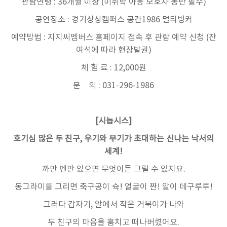
관람연령 : 36개월 이상 (미취학 아동 보호자 동반 필수)
공연장소 : 경기상상캠퍼스 공간1986 멀티벙커
예약방법 : 지지씨멤버스 홈페이지 접속 후 관람 예약 신청 (잔
여석에 따라 현장발권)
체 험 료 : 12,000원
문 의 : 031-296-1986
[시놉시스]
호기심 많은 두 친구, 우기와 부기가 초대하는 신나는 낙서의
세계!
까만 펜만 있으면 무엇이든 그릴 수 있지요.
동그라미를 그리면 축구공이 슉! 얼굴이 짠! 알이 데구루루!
그러다 갑자기, 알에서 작은 거북이가 나와
두 친구의 마음을 훔치고 떠나버렸어요.