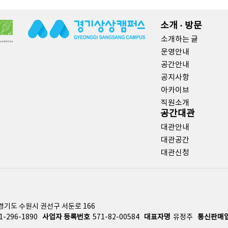
소개 · 방문
소개하는 글
운영안내
공간안내
공지사항
아카이브
직원소개
공간대관
대관안내
대관공간
대관신청
경기도 수원시 권선구 서둔로 166
1-296-1890
사업자 등록번호
571-82-00584
대표자명
유정주
통신판매업