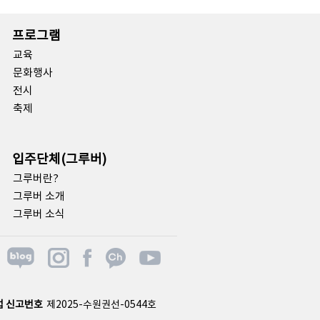
프로그램
교육
문화행사
전시
축제
입주단체(그루버)
그루버란?
그루버 소개
그루버 소식
 신고번호
제2025-수원권선-0544호