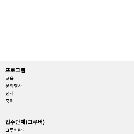
프로그램
교육
문화행사
전시
축제
입주단체(그루버)
그루버란?