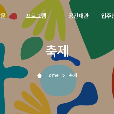
방문
프로그램
공간대관
입주
축제
Home
축제