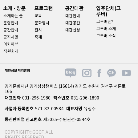
소개 · 방문
프로그램
공간대관
입주단체(그
루버)
소개하는 글
교육
대관안내
그루버란?
운영안내
문화행사
대관공간
그루버 소개
공간안내
전시
대관신청
그루버 소식
공지사항
축제
아카이브
직원소개
개인정보 처리방침
경기문화재단 경기상상캠퍼스 (16614) 경기도 수원시 권선구 서둔로
166
대표전화
031-296-1980
팩스번호
031-296-1890
사업자 등록번호
571-82-00584
대표자명
유정주
통신판매업 신고번호
제2025-수원권선-0544호
COPYRIGHT©GGCF. ALL
RIGHTS RESERVED.