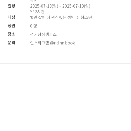
상시
일정
2025-07-13(일) ~ 2025-07-13(일)
약 2시간
대상
'0원 살이'에 관심있는 성인 및 청소년
정원
0 명
장소
경기상상캠퍼스
문의
인스타그램 @ridinn.book